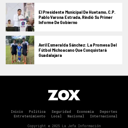
El Presidente Municipal De Huetamo, C.P.
Pablo Varona Estrada, Rindió Su Primer
Informe De Gobierno
Avril Esmeralda Sánchez: La Promesa Del
Fútbol Michoacano Que Conquistará
Guadalajara
Inicio
Politica
Seguridad
Economia
Deportes
Entretenimiento
Local
Nacional
Internacional
Copyright © 2025 La Jefa Información