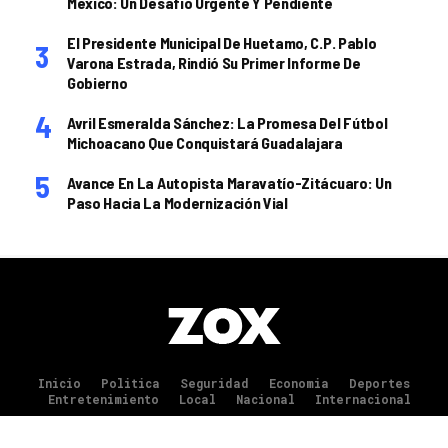
México: Un Desafío Urgente Y Pendiente
El Presidente Municipal De Huetamo, C.P. Pablo
Varona Estrada, Rindió Su Primer Informe De
Gobierno
Avril Esmeralda Sánchez: La Promesa Del Fútbol
Michoacano Que Conquistará Guadalajara
Avance En La Autopista Maravatío-Zitácuaro: Un
Paso Hacia La Modernización Vial
Inicio
Politica
Seguridad
Economia
Deportes
Entretenimiento
Local
Nacional
Internacional
Copyright © 2025 La Jefa Información