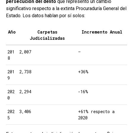
persecución del delito
que representó un cambio
significativo respecto a la extinta Procuraduría General del
Estado. Los datos hablan por sí solos:
Año
Carpetas
Incremento Anual
Judicializadas
201
2,007
–
8
201
2,738
+36%
9
202
2,294
-16%
0
202
3,406
+61% respecto a
5
2020