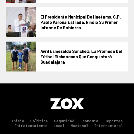
El Presidente Municipal De Huetamo, C.P.
Pablo Varona Estrada, Rindió Su Primer
Informe De Gobierno
Avril Esmeralda Sánchez: La Promesa Del
Fútbol Michoacano Que Conquistará
Guadalajara
Inicio
Politica
Seguridad
Economia
Deportes
Entretenimiento
Local
Nacional
Internacional