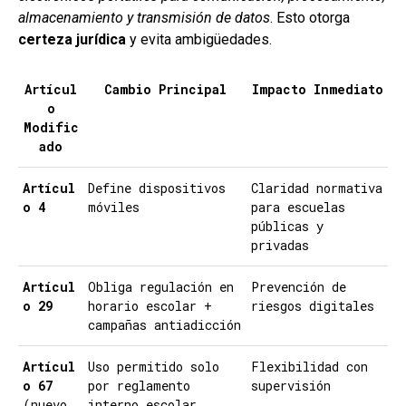
almacenamiento y transmisión de datos
. Esto otorga
certeza jurídica
y evita ambigüedades.
Artícul
Cambio Principal
Impacto Inmediato
o
Modific
ado
Artícul
Define dispositivos
Claridad normativa
o 4
móviles
para escuelas
públicas y
privadas
Artícul
Obliga regulación en
Prevención de
o 29
horario escolar +
riesgos digitales
campañas antiadicción
Artícul
Uso permitido solo
Flexibilidad con
o 67
por reglamento
supervisión
(nuevo
interno escolar