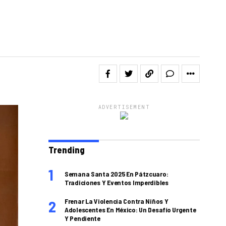
ADVERTISEMENT
Trending
Semana Santa 2025 En Pátzcuaro:
Tradiciones Y Eventos Imperdibles
Frenar La Violencia Contra Niños Y
Adolescentes En México: Un Desafío Urgente
Y Pendiente