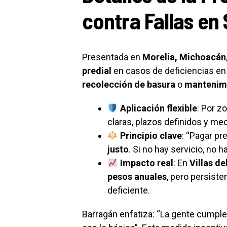
contra Fallas en
Presentada en
Morelia, Michoacán
predial
en casos de deficiencias e
recolección de basura
o
mantenimi
Aplicación flexible
: Por z
claras, plazos definidos y m
Principio clave
: “Pagar pr
justo
. Si no hay servicio, no 
Impacto real
: En
Villas de
pesos anuales
, pero persist
deficiente.
Barragán enfatiza: “La gente cumpl