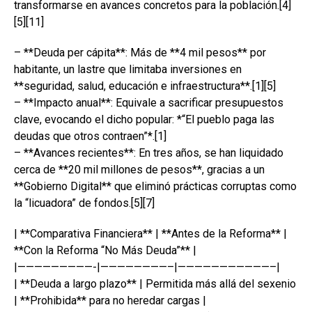
transformarse en avances concretos para la población.[4]
[5][11]
– **Deuda per cápita**: Más de **4 mil pesos** por
habitante, un lastre que limitaba inversiones en
**seguridad, salud, educación e infraestructura**.[1][5]
– **Impacto anual**: Equivale a sacrificar presupuestos
clave, evocando el dicho popular: *“El pueblo paga las
deudas que otros contraen”*.[1]
– **Avances recientes**: En tres años, se han liquidado
cerca de **20 mil millones de pesos**, gracias a un
**Gobierno Digital** que eliminó prácticas corruptas como
la “licuadora” de fondos.[5][7]
| **Comparativa Financiera** | **Antes de la Reforma** |
**Con la Reforma “No Más Deuda”** |
|—————————-|————————–|———————————–|
| **Deuda a largo plazo** | Permitida más allá del sexenio
| **Prohibida** para no heredar cargas |