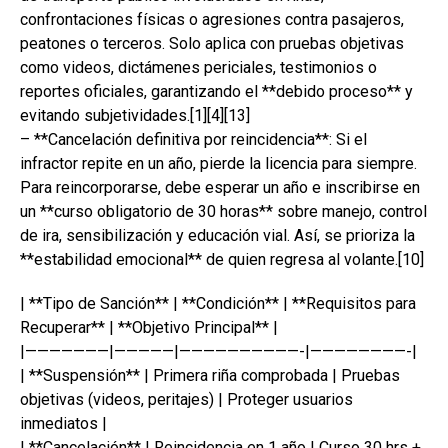
confrontaciones físicas o agresiones contra pasajeros,
peatones o terceros. Solo aplica con pruebas objetivas
como videos, dictámenes periciales, testimonios o
reportes oficiales, garantizando el **debido proceso** y
evitando subjetividades.[1][4][13]
– **Cancelación definitiva por reincidencia**: Si el
infractor repite en un año, pierde la licencia para siempre.
Para reincorporarse, debe esperar un año e inscribirse en
un **curso obligatorio de 30 horas** sobre manejo, control
de ira, sensibilización y educación vial. Así, se prioriza la
**estabilidad emocional** de quien regresa al volante.[10]
| **Tipo de Sanción** | **Condición** | **Requisitos para
Recuperar** | **Objetivo Principal** |
|———————|—————|——————————-|————————-|
| **Suspensión** | Primera riña comprobada | Pruebas
objetivas (videos, peritajes) | Proteger usuarios
inmediatos |
| **Cancelación** | Reincidencia en 1 año | Curso 30 hrs +