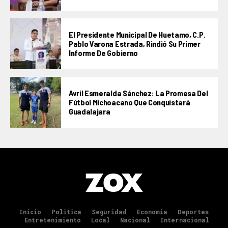
El Presidente Municipal De Huetamo, C.P.
Pablo Varona Estrada, Rindió Su Primer
Informe De Gobierno
Avril Esmeralda Sánchez: La Promesa Del
Fútbol Michoacano Que Conquistará
Guadalajara
Inicio
Politica
Seguridad
Economia
Deportes
Entretenimiento
Local
Nacional
Internacional