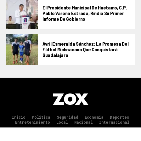
El Presidente Municipal De Huetamo, C.P.
Pablo Varona Estrada, Rindió Su Primer
Informe De Gobierno
Avril Esmeralda Sánchez: La Promesa Del
Fútbol Michoacano Que Conquistará
Guadalajara
Inicio
Politica
Seguridad
Economia
Deportes
Entretenimiento
Local
Nacional
Internacional
Copyright © 2025 La Jefa Información