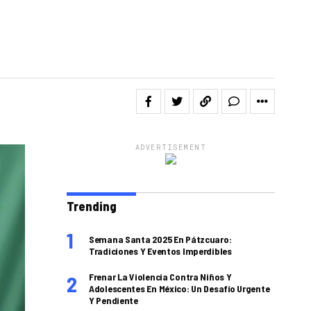
ADVERTISEMENT
Trending
Semana Santa 2025 En Pátzcuaro:
Tradiciones Y Eventos Imperdibles
Frenar La Violencia Contra Niños Y
Adolescentes En México: Un Desafío Urgente
Y Pendiente