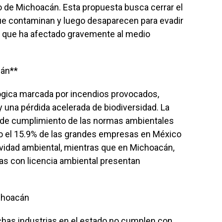
do de Michoacán. Esta propuesta busca cerrar el
e contaminan y luego desaparecen para evadir
a que ha afectado gravemente al medio
cán**
ógica marcada por incendios provocados,
una pérdida acelerada de biodiversidad. La
ta de cumplimiento de las normas ambientales
o el 15.9% de las grandes empresas en México
idad ambiental, mientras que en Michoacán,
as con licencia ambiental presentan
choacán
chas industrias en el estado no cumplen con