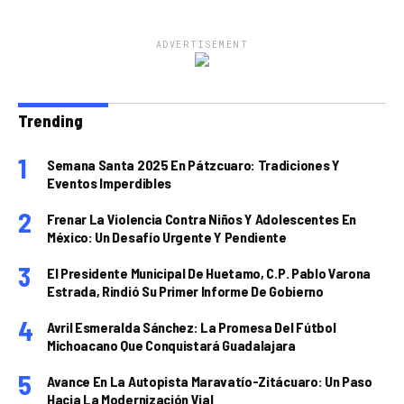
ADVERTISEMENT
Trending
Semana Santa 2025 En Pátzcuaro: Tradiciones Y
Eventos Imperdibles
Frenar La Violencia Contra Niños Y Adolescentes En
México: Un Desafío Urgente Y Pendiente
El Presidente Municipal De Huetamo, C.P. Pablo Varona
Estrada, Rindió Su Primer Informe De Gobierno
Avril Esmeralda Sánchez: La Promesa Del Fútbol
Michoacano Que Conquistará Guadalajara
Avance En La Autopista Maravatío-Zitácuaro: Un Paso
Hacia La Modernización Vial