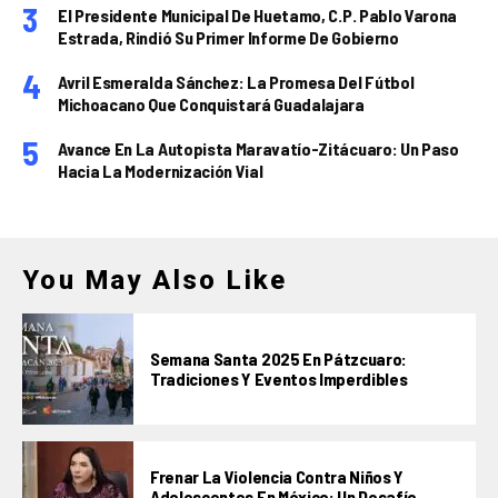
El Presidente Municipal De Huetamo, C.P. Pablo Varona
Estrada, Rindió Su Primer Informe De Gobierno
Avril Esmeralda Sánchez: La Promesa Del Fútbol
Michoacano Que Conquistará Guadalajara
Avance En La Autopista Maravatío-Zitácuaro: Un Paso
Hacia La Modernización Vial
You May Also Like
Semana Santa 2025 En Pátzcuaro:
Tradiciones Y Eventos Imperdibles
Frenar La Violencia Contra Niños Y
Adolescentes En México: Un Desafío