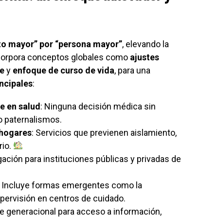
lto mayor” por “persona mayor”
, elevando la
ncorpora conceptos globales como
ajustes
le
y
enfoque de curso de vida
, para una
incipales
:
e en salud
: Ninguna decisión médica sin
o paternalismos.
 hogares
: Servicios que previenen aislamiento,
rio.
igación para instituciones públicas y privadas de
: Incluye formas emergentes como la
upervisión en centros de cuidado.
te generacional para acceso a información,