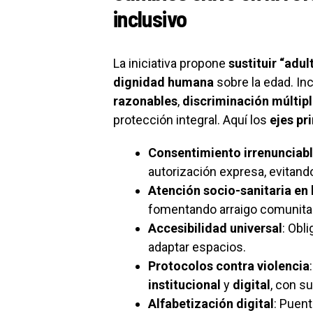
inclusivo
La iniciativa propone
sustituir “adu
dignidad humana
sobre la edad. I
razonables
,
discriminación múltip
protección integral. Aquí los
ejes pr
Consentimiento irrenunciabl
autorización expresa, evitand
Atención socio-sanitaria en
fomentando arraigo comunita
Accesibilidad universal
: Obl
adaptar espacios.
Protocolos contra violencia
institucional
y
digital
, con s
Alfabetización digital
: Puen