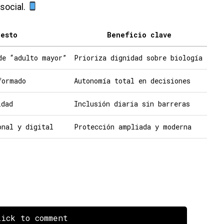
social.
uesto
Beneficio clave
de “adulto mayor”
Prioriza dignidad sobre biología
formado
Autonomía total en decisiones
idad
Inclusión diaria sin barreras
onal y digital
Protección ampliada y moderna
ick to comment