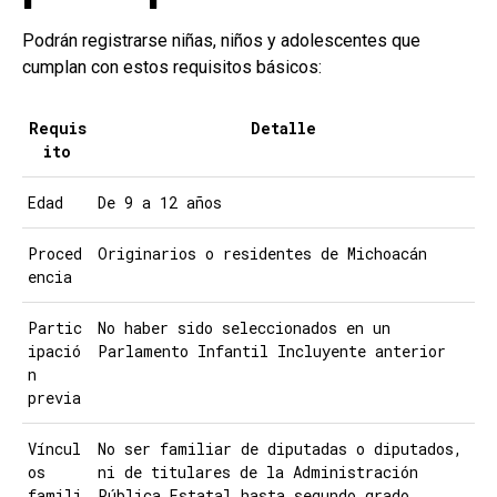
Podrán registrarse niñas, niños y adolescentes que
cumplan con estos requisitos básicos:
Requis
Detalle
ito
Edad
De 9 a 12 años
Proced
Originarios o residentes de Michoacán
encia
Partic
No haber sido seleccionados en un
ipació
Parlamento Infantil Incluyente anterior
n
previa
Víncul
No ser familiar de diputadas o diputados,
os
ni de titulares de la Administración
famili
Pública Estatal hasta segundo grado