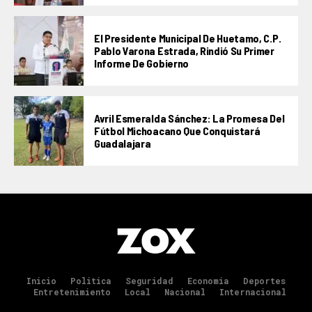
El Presidente Municipal De Huetamo, C.P.
Pablo Varona Estrada, Rindió Su Primer
Informe De Gobierno
Avril Esmeralda Sánchez: La Promesa Del
Fútbol Michoacano Que Conquistará
Guadalajara
Inicio
Politica
Seguridad
Economia
Deportes
Entretenimiento
Local
Nacional
Internacional