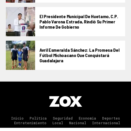
El Presidente Municipal De Huetamo, C.P.
Pablo Varona Estrada, Rindió Su Primer
Informe De Gobierno
Avril Esmeralda Sánchez: La Promesa Del
Fútbol Michoacano Que Conquistará
Guadalajara
Inicio
Politica
Seguridad
Economia
Deportes
Entretenimiento
Local
Nacional
Internacional