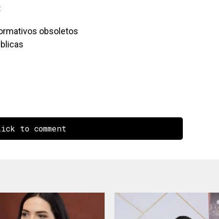
:
normativos obsoletos
úblicas
ick to comment