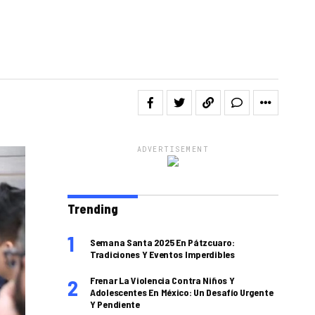
ADVERTISEMENT
Trending
Semana Santa 2025 En Pátzcuaro:
Tradiciones Y Eventos Imperdibles
Frenar La Violencia Contra Niños Y
Adolescentes En México: Un Desafío Urgente
Y Pendiente