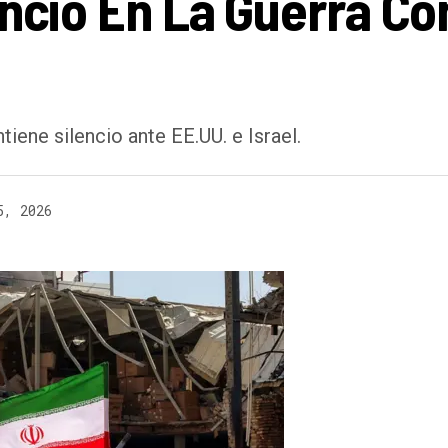
encio En La Guerra Co
iene silencio ante EE.UU. e Israel.
5, 2026