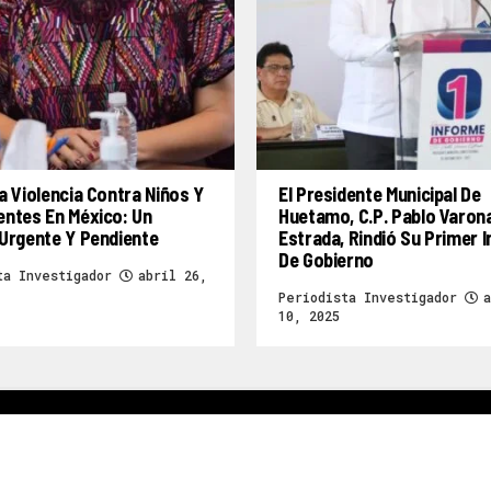
a Violencia Contra Niños Y
El Presidente Municipal De
entes En México: Un
Huetamo, C.P. Pablo Varon
Urgente Y Pendiente
Estrada, Rindió Su Primer 
De Gobierno
ta Investigador
abril 26,
Periodista Investigador
a
10, 2025
a
Deportes
Entretenimiento
Local
Nacional
Internacional