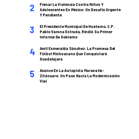
Frenar La Violencia Contra Niños Y
Adolescentes En México: Un Desafío Urgente
Y Pendiente
El Presidente Municipal De Huetamo, C.P.
Pablo Varona Estrada, Rindió Su Primer
Informe De Gobierno
Avril Esmeralda Sánchez: La Promesa Del
Fútbol Michoacano Que Conquistará
Guadalajara
Avance En La Autopista Maravatío-
Zitácuaro: Un Paso Hacia La Modernización
Vial