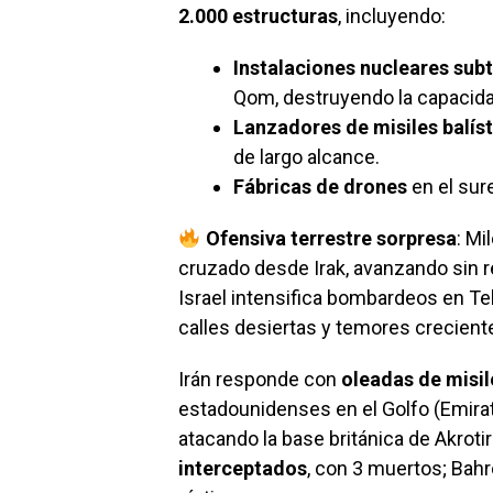
2.000 estructuras
, incluyendo:
Instalaciones nucleares sub
Qom, destruyendo la capacid
Lanzadores de misiles balís
de largo alcance.
Fábricas de drones
en el sur
Ofensiva terrestre sorpresa
: Mi
cruzado desde Irak, avanzando sin r
Israel intensifica bombardeos en Te
calles desiertas y temores crecient
Irán responde con
oleadas de misil
estadounidenses en el Golfo (Emirato
atacando la base británica de Akroti
interceptados
, con 3 muertos; Bah