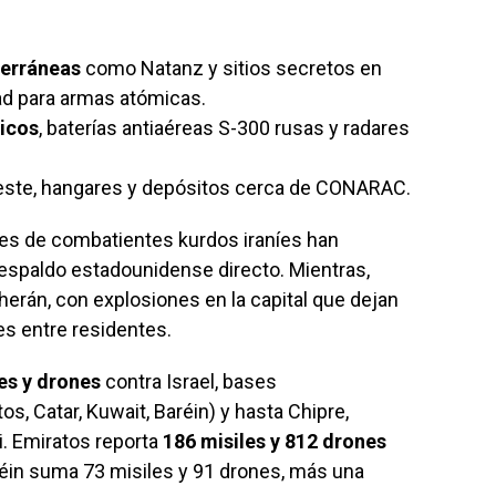
terráneas
como Natanz y sitios secretos en
ad para armas atómicas.
ticos
, baterías antiaéreas S-300 rusas y radares
este, hangares y depósitos cerca de CONARAC.
les de combatientes kurdos iraníes han
espaldo estadounidense directo. Mientras,
herán, con explosiones en la capital que dejan
es entre residentes.
es y drones
contra Israel, bases
s, Catar, Kuwait, Baréin) y hasta Chipre,
ri. Emiratos reporta
186 misiles y 812 drones
réin suma 73 misiles y 91 drones, más una