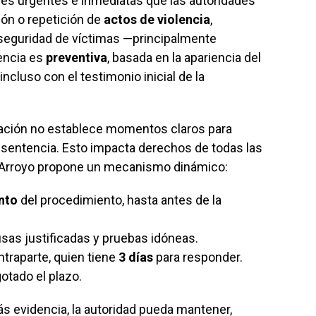
es urgentes e inmediatas que las autoridades
ón o repetición de
actos de violencia
,
y seguridad de víctimas —principalmente
encia es
preventiva
, basada en la apariencia del
ncluso con el testimonio inicial de la
slación no establece momentos claros para
a sentencia. Esto impacta derechos de todas las
de Arroyo propone un mecanismo dinámico:
nto
del procedimiento, hasta antes de la
sas justificadas y pruebas idóneas.
ntraparte, quien tiene
3 días
para responder.
otado el plazo.
ás evidencia, la autoridad pueda mantener,