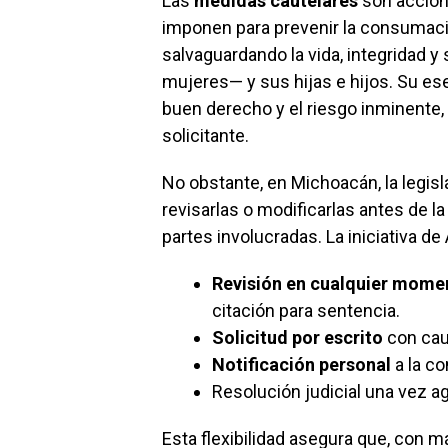
Las
medidas cautelares
son accion
imponen para prevenir la consumaci
salvaguardando la vida, integridad 
mujeres— y sus hijas e hijos. Su es
buen derecho y el riesgo inminente, i
solicitante.
No obstante, en Michoacán, la legi
revisarlas o modificarlas antes de l
partes involucradas. La iniciativa 
Revisión en cualquier mome
citación para sentencia.
Solicitud por escrito
con cau
Notificación personal
a la co
Resolución judicial una vez ag
Esta flexibilidad asegura que, con m