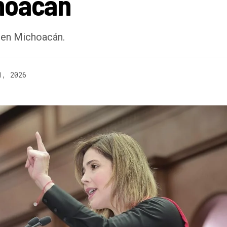
choacán
s en Michoacán.
1, 2026