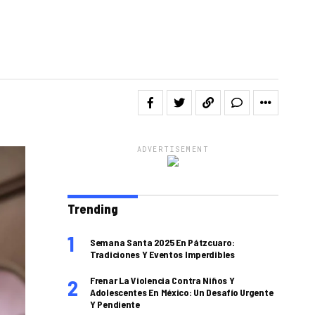
ADVERTISEMENT
Trending
Semana Santa 2025 En Pátzcuaro:
Tradiciones Y Eventos Imperdibles
Frenar La Violencia Contra Niños Y
Adolescentes En México: Un Desafío Urgente
Y Pendiente