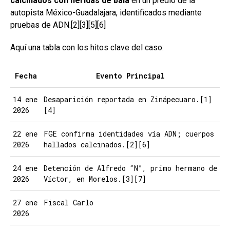
calcinados con heridas de bala
en un predio de la
autopista México-Guadalajara, identificados mediante
pruebas de ADN.[2][3][5][6]
Aquí una tabla con los hitos clave del caso:
Fecha
Evento Principal
14 ene
Desaparición reportada en Zinápecuaro.[1]
2026
[4]
22 ene
FGE confirma identidades vía ADN; cuerpos
2026
hallados calcinados.[2][6]
24 ene
Detención de Alfredo “N”, primo hermano de
2026
Víctor, en Morelos.[3][7]
27 ene
Fiscal Carlo
2026