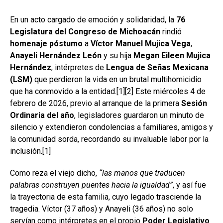
En un acto cargado de emoción y solidaridad, la
76
Legislatura del Congreso de Michoacán
rindió
homenaje póstumo
a
Víctor Manuel Mujica Vega
,
Anayeli Hernández León
y su hija
Megan Eileen Mujica
Hernández
, intérpretes de
Lengua de Señas Mexicana
(LSM)
que perdieron la vida en un brutal multihomicidio
que ha conmovido a la entidad.[1][2] Este miércoles 4 de
febrero de 2026, previo al arranque de la primera
Sesión
Ordinaria del año
, legisladores guardaron un minuto de
silencio y extendieron condolencias a familiares, amigos y
la comunidad sorda, recordando su invaluable labor por la
inclusión.[1]
Como reza el viejo dicho,
“las manos que traducen
palabras construyen puentes hacia la igualdad”
, y así fue
la trayectoria de esta familia, cuyo legado trasciende la
tragedia. Víctor (37 años) y Anayeli (36 años) no solo
servían como intérpretes en el propio
Poder Legislativo