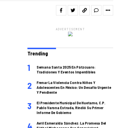
ADVERTISEMENT
Trending
Semana Santa 2025 En Pátzcuaro:
Tradiciones Y Eventos Imperdibles
Frenar La Violencia Contra Niños Y
Adolescentes En México: Un Desafío Urgente
Y Pendiente
El Presidente Municipal De Huetamo, C.P.
Pablo Varona Estrada, Rindió Su Primer
Informe De Gobierno
Avril Esmeralda Sánchez: La Promesa Del
Fútbol Michoacano Que Conquistará