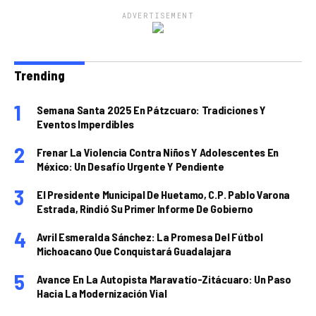
ADVERTISEMENT
Trending
Semana Santa 2025 En Pátzcuaro: Tradiciones Y
Eventos Imperdibles
Frenar La Violencia Contra Niños Y Adolescentes En
México: Un Desafío Urgente Y Pendiente
El Presidente Municipal De Huetamo, C.P. Pablo Varona
Estrada, Rindió Su Primer Informe De Gobierno
Avril Esmeralda Sánchez: La Promesa Del Fútbol
Michoacano Que Conquistará Guadalajara
Avance En La Autopista Maravatío-Zitácuaro: Un Paso
Hacia La Modernización Vial