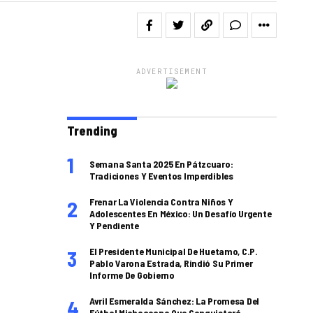
ADVERTISEMENT
Trending
Semana Santa 2025 En Pátzcuaro:
Tradiciones Y Eventos Imperdibles
Frenar La Violencia Contra Niños Y
Adolescentes En México: Un Desafío Urgente
Y Pendiente
El Presidente Municipal De Huetamo, C.P.
Pablo Varona Estrada, Rindió Su Primer
Informe De Gobierno
Avril Esmeralda Sánchez: La Promesa Del
Fútbol Michoacano Que Conquistará