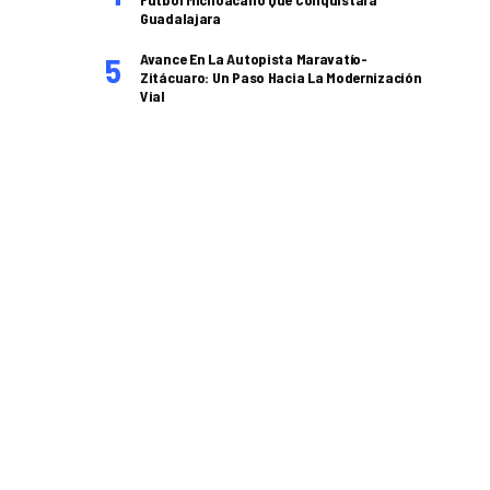
Guadalajara
Avance En La Autopista Maravatío-
Zitácuaro: Un Paso Hacia La Modernización
Vial