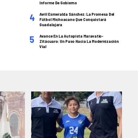
Informe De Gobierno
Avril Esmeralda Sánchez: La Promesa Del
Fútbol Michoacano Que Conquistará
Guadalajara
Avance En La Autopista Maravatío-
Zitácuaro: Un Paso Hacia La Modernización
Vial