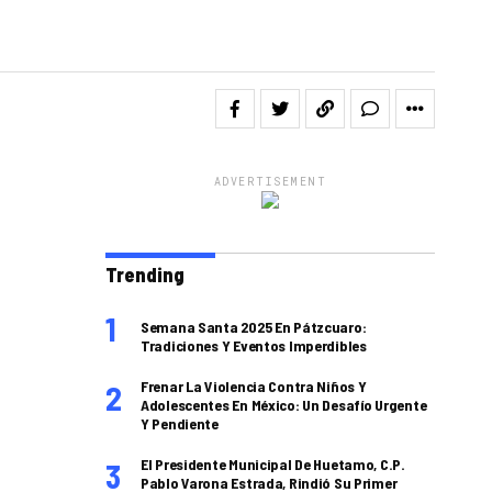
ADVERTISEMENT
Trending
Semana Santa 2025 En Pátzcuaro:
Tradiciones Y Eventos Imperdibles
Frenar La Violencia Contra Niños Y
Adolescentes En México: Un Desafío Urgente
Y Pendiente
El Presidente Municipal De Huetamo, C.P.
Pablo Varona Estrada, Rindió Su Primer