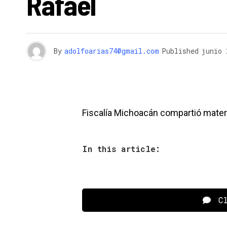
Rafael
By
adolfoarias74@gmail.com
Published
junio 
Fiscalía Michoacán compartió materi
In this article:
Cl