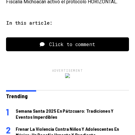
Fiscalía Michoacán activó el protocolo HORIZONTAL.
In this article:
Click to comment
ADVERTISEMENT
Trending
Semana Santa 2025 En Pátzcuaro: Tradiciones Y
Eventos Imperdibles
Frenar La Violencia Contra Niños Y Adolescentes En
México: Un Desafío Urgente Y Pendiente