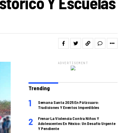
stórico Y Escuelas
ADVERTISEMENT
Trending
Semana Santa 2025 En Pátzcuaro:
Tradiciones Y Eventos Imperdibles
Frenar La Violencia Contra Niños Y
Adolescentes En México: Un Desafío Urgente
Y Pendiente