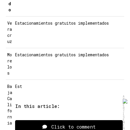
d
o
Ve
Estacionamientos gratuitos implementados
ra
cr
uz
Mo
Estacionamientos gratuitos implementados
re
lo
s
Ba
Est
ja
A
Ca
D
V
li
In this article:
E
R
fo
T
I
rn
S
E
ia
M
Click to comment
E
N