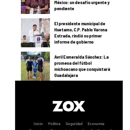
México: un desafío urgente y
pendiente
El presidente municipal de
Huetamo, C.P. Pablo Varona
Estrada, rindió su primer
informe de gobierno
Avril Esmeralda Sánchez: La
promesa del fútbol
michoacano que conquistará
Guadalajara
Inicio
Politica
Seguridad
Economia