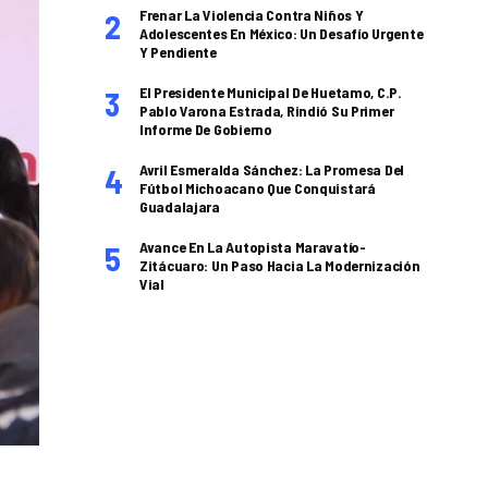
Frenar La Violencia Contra Niños Y
Adolescentes En México: Un Desafío Urgente
Y Pendiente
El Presidente Municipal De Huetamo, C.P.
Pablo Varona Estrada, Rindió Su Primer
Informe De Gobierno
Avril Esmeralda Sánchez: La Promesa Del
Fútbol Michoacano Que Conquistará
Guadalajara
Avance En La Autopista Maravatío-
Zitácuaro: Un Paso Hacia La Modernización
Vial