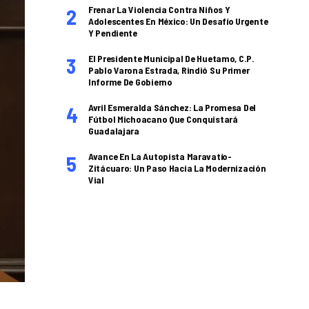
Frenar La Violencia Contra Niños Y
Adolescentes En México: Un Desafío Urgente
Y Pendiente
El Presidente Municipal De Huetamo, C.P.
Pablo Varona Estrada, Rindió Su Primer
Informe De Gobierno
Avril Esmeralda Sánchez: La Promesa Del
Fútbol Michoacano Que Conquistará
Guadalajara
Avance En La Autopista Maravatío-
Zitácuaro: Un Paso Hacia La Modernización
Vial