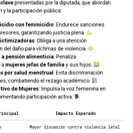
 clave
presentadas por la diputada, que abordan
 y la participación pública:
icidio con feminicidio
: Endurece sanciones
gresores, garantizando justicia plena.
victimizadoras
: Obliga a una atención
ón del daño para víctimas de violencia.
 a pensión alimenticia
: Penaliza
o a
mujeres jefas de familia
y sus hijos.
as por salud menstrual
: Evita discriminación
tes, combatiendo el rezago académico.
tivo de Mujeres
: Impulsa la voz femenina en
fomentando participación activa.
rincipal
Impacto Esperado
s
Mayor disuasión contra violencia letal