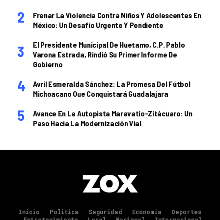
Frenar La Violencia Contra Niños Y Adolescentes En
México: Un Desafío Urgente Y Pendiente
El Presidente Municipal De Huetamo, C.P. Pablo
Varona Estrada, Rindió Su Primer Informe De
Gobierno
Avril Esmeralda Sánchez: La Promesa Del Fútbol
Michoacano Que Conquistará Guadalajara
Avance En La Autopista Maravatío-Zitácuaro: Un
Paso Hacia La Modernización Vial
Inicio
Politica
Seguridad
Economia
Deportes
Entretenimiento
Local
Nacional
Internacional