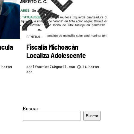
GENERAL
ncula
Fiscalía Michoacán
Localiza Adolescente
 horas
adolfoarias74@gmail.com
14 horas
ago
Buscar
Buscar