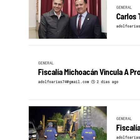
GENERAL
Carlos 
adolfoaria
GENERAL
Fiscalía Michoacán Vincula A Pr
adolfoarias74@gmail.com
2 días ago
GENERAL
Fiscal
adolfoaria