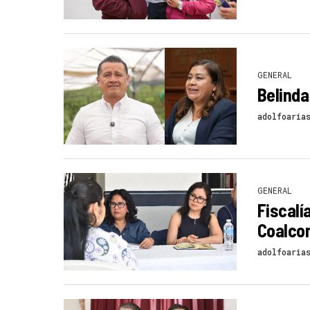
GENERAL
Belinda
adolfoaria
GENERAL
Fiscalí
Coalco
adolfoaria