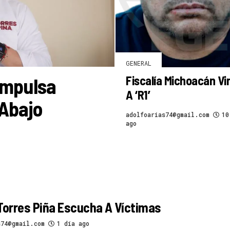
GENERAL
Fiscalía Michoacán Vi
 Impulsa
A ‘R1’
 Abajo
adolfoarias74@gmail.com
10
ago
Torres Piña Escucha A Víctimas
s74@gmail.com
1 día ago