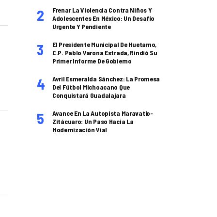
Frenar La Violencia Contra Niños Y
Adolescentes En México: Un Desafío
Urgente Y Pendiente
El Presidente Municipal De Huetamo,
C.P. Pablo Varona Estrada, Rindió Su
Primer Informe De Gobierno
Avril Esmeralda Sánchez: La Promesa
Del Fútbol Michoacano Que
Conquistará Guadalajara
Avance En La Autopista Maravatío-
Zitácuaro: Un Paso Hacia La
Modernización Vial