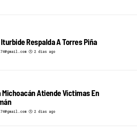
 Iturbide Respalda A Torres Piña
s74@gmail.com
2 días ago
a Michoacán Atiende Víctimas En
mán
s74@gmail.com
2 días ago