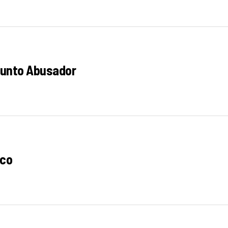
sunto Abusador
nco