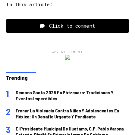
In this article:
Click to comment
ADVERTISEMENT
Trending
Semana Santa 2025 En Pátzcuaro: Tradiciones Y
Eventos Imperdibles
Frenar La Violencia Contra Niños Y Adolescentes En
México: Un Desafío Urgente Y Pendiente
El Presidente Municipal De Huetamo, C.P. Pablo Varona
Estrada, Rindió Su Primer Informe De Gobierno