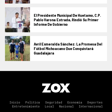
El Presidente Municipal De Huetamo, C.P.
Pablo Varona Estrada, Rindió Su Primer
Informe De Gobierno
Avril Esmeralda Sánchez: La Promesa Del
Fútbol Michoacano Que Conquistará
Guadalajara
Inicio
Politica
Seguridad
Economia
Deportes
Entretenimiento
Local
Nacional
Internacional