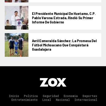
El Presidente Municipal De Huetamo, C.P.
Pablo Varona Estrada, Rindió Su Primer
Informe De Gobierno
Avril Esmeralda Sánchez: La Promesa Del
Fútbol Michoacano Que Conquistará
Guadalajara
Inicio
Politica
Seguridad
Economia
Deportes
Entretenimiento
Local
Nacional
Internacional