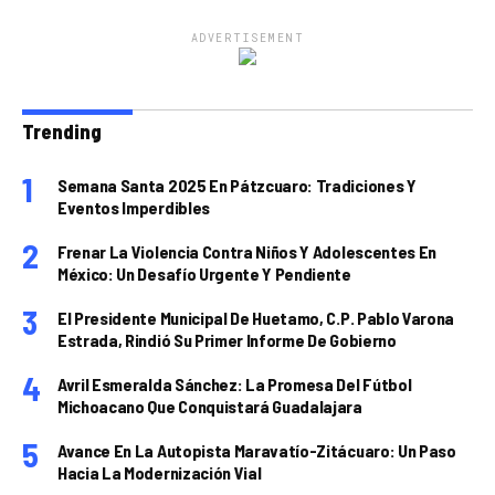
ADVERTISEMENT
Trending
Semana Santa 2025 En Pátzcuaro: Tradiciones Y
Eventos Imperdibles
Frenar La Violencia Contra Niños Y Adolescentes En
México: Un Desafío Urgente Y Pendiente
El Presidente Municipal De Huetamo, C.P. Pablo Varona
Estrada, Rindió Su Primer Informe De Gobierno
Avril Esmeralda Sánchez: La Promesa Del Fútbol
Michoacano Que Conquistará Guadalajara
Avance En La Autopista Maravatío-Zitácuaro: Un Paso
Hacia La Modernización Vial