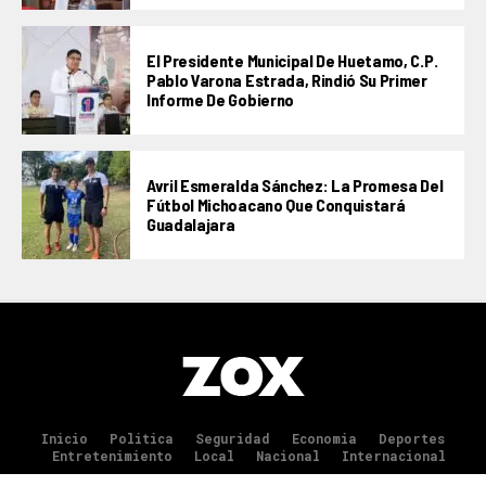
El Presidente Municipal De Huetamo, C.P.
Pablo Varona Estrada, Rindió Su Primer
Informe De Gobierno
Avril Esmeralda Sánchez: La Promesa Del
Fútbol Michoacano Que Conquistará
Guadalajara
Inicio
Politica
Seguridad
Economia
Deportes
Entretenimiento
Local
Nacional
Internacional