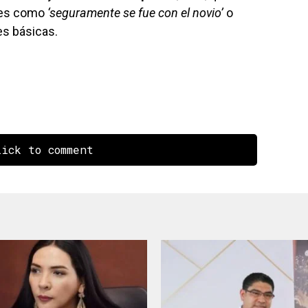
ses como
‘seguramente se fue con el novio’
o
es básicas.
ick to comment