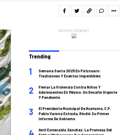
ADVERTISEMENT
Trending
Semana Santa 2025 En Pátzcuaro:
Tradiciones Y Eventos Imperdibles
Frenar La Violencia Contra Niños Y
Adolescentes En México: Un Desafío Urgente
Y Pendiente
El Presidente Municipal De Huetamo, C.P.
Pablo Varona Estrada, Rindió Su Primer
Informe De Gobierno
Avril Esmeralda Sánchez: La Promesa Del
Fútbol Michoacano Que Conquistará