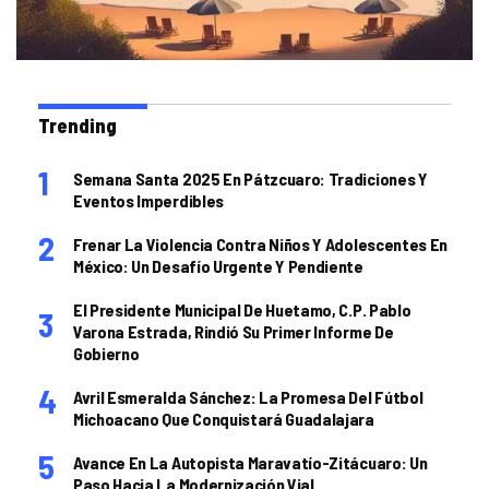
Trending
Semana Santa 2025 En Pátzcuaro: Tradiciones Y
Eventos Imperdibles
Frenar La Violencia Contra Niños Y Adolescentes En
México: Un Desafío Urgente Y Pendiente
El Presidente Municipal De Huetamo, C.P. Pablo
Varona Estrada, Rindió Su Primer Informe De
Gobierno
Avril Esmeralda Sánchez: La Promesa Del Fútbol
Michoacano Que Conquistará Guadalajara
Avance En La Autopista Maravatío-Zitácuaro: Un
Paso Hacia La Modernización Vial