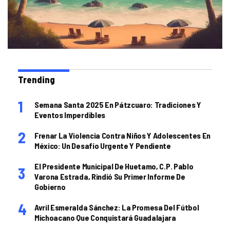
Trending
Semana Santa 2025 En Pátzcuaro: Tradiciones Y
Eventos Imperdibles
Frenar La Violencia Contra Niños Y Adolescentes En
México: Un Desafío Urgente Y Pendiente
El Presidente Municipal De Huetamo, C.P. Pablo
Varona Estrada, Rindió Su Primer Informe De
Gobierno
Avril Esmeralda Sánchez: La Promesa Del Fútbol
Michoacano Que Conquistará Guadalajara