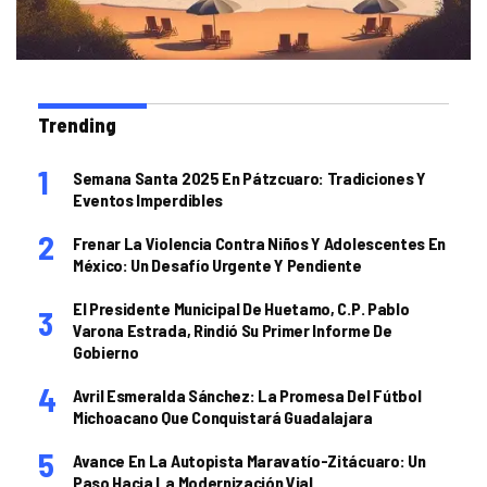
Trending
Semana Santa 2025 En Pátzcuaro: Tradiciones Y
Eventos Imperdibles
Frenar La Violencia Contra Niños Y Adolescentes En
México: Un Desafío Urgente Y Pendiente
El Presidente Municipal De Huetamo, C.P. Pablo
Varona Estrada, Rindió Su Primer Informe De
Gobierno
Avril Esmeralda Sánchez: La Promesa Del Fútbol
Michoacano Que Conquistará Guadalajara
Avance En La Autopista Maravatío-Zitácuaro: Un
Paso Hacia La Modernización Vial