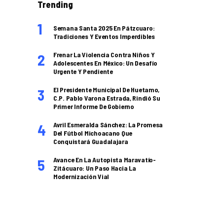
Trending
Semana Santa 2025 En Pátzcuaro:
Tradiciones Y Eventos Imperdibles
Frenar La Violencia Contra Niños Y
Adolescentes En México: Un Desafío
Urgente Y Pendiente
El Presidente Municipal De Huetamo,
C.P. Pablo Varona Estrada, Rindió Su
Primer Informe De Gobierno
Avril Esmeralda Sánchez: La Promesa
Del Fútbol Michoacano Que
Conquistará Guadalajara
Avance En La Autopista Maravatío-
Zitácuaro: Un Paso Hacia La
Modernización Vial