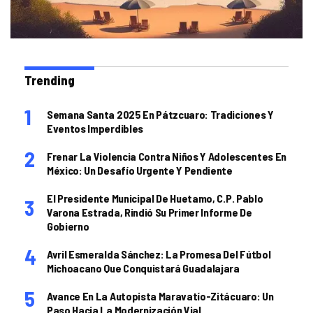
Trending
Semana Santa 2025 En Pátzcuaro: Tradiciones Y
Eventos Imperdibles
Frenar La Violencia Contra Niños Y Adolescentes En
México: Un Desafío Urgente Y Pendiente
El Presidente Municipal De Huetamo, C.P. Pablo
Varona Estrada, Rindió Su Primer Informe De
Gobierno
Avril Esmeralda Sánchez: La Promesa Del Fútbol
Michoacano Que Conquistará Guadalajara
Avance En La Autopista Maravatío-Zitácuaro: Un
Paso Hacia La Modernización Vial