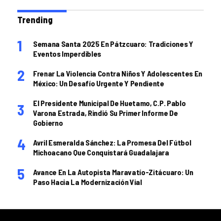
Trending
Semana Santa 2025 En Pátzcuaro: Tradiciones Y
Eventos Imperdibles
Frenar La Violencia Contra Niños Y Adolescentes En
México: Un Desafío Urgente Y Pendiente
El Presidente Municipal De Huetamo, C.P. Pablo
Varona Estrada, Rindió Su Primer Informe De
Gobierno
Avril Esmeralda Sánchez: La Promesa Del Fútbol
Michoacano Que Conquistará Guadalajara
Avance En La Autopista Maravatío-Zitácuaro: Un
Paso Hacia La Modernización Vial