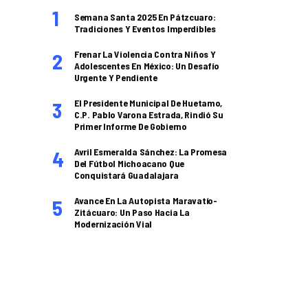
Semana Santa 2025 En Pátzcuaro:
Tradiciones Y Eventos Imperdibles
Frenar La Violencia Contra Niños Y
Adolescentes En México: Un Desafío
Urgente Y Pendiente
El Presidente Municipal De Huetamo,
C.P. Pablo Varona Estrada, Rindió Su
Primer Informe De Gobierno
Avril Esmeralda Sánchez: La Promesa
Del Fútbol Michoacano Que
Conquistará Guadalajara
Avance En La Autopista Maravatío-
Zitácuaro: Un Paso Hacia La
Modernización Vial