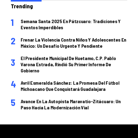
Trending
Semana Santa 2025 En Pátzcuaro: Tradiciones Y
Eventos Imperdibles
Frenar La Violencia Contra Niños Y Adolescentes En
México: Un Desafío Urgente Y Pendiente
El Presidente Municipal De Huetamo, C.P. Pablo
Varona Estrada, Rindió Su Primer Informe De
Gobierno
Avril Esmeralda Sánchez: La Promesa Del Fútbol
Michoacano Que Conquistará Guadalajara
Avance En La Autopista Maravatío-Zitácuaro: Un
Paso Hacia La Modernización Vial